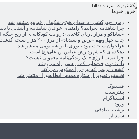
یکشنبه, 18 مرداد 1405
آخرین خبرها
رمان «پدرکشی» با صدای هوتن شکیبا در فیدیبو منتشر شد
چرا شاهنامه بخوانیم؟ راهنمای خواندن شاهنامه و آشنایی با دن
«ساداکو و هزار درنای کاغذی»؛ روایت کودکانه‌ای از رنج جنگ، ا
چاپ چهل‌ونهم «تن‌تن و سندباد» از مرز ۲۰۰ هزار نسخه گذشت
فراخوان ساخت مودم نوری با تراشه بومی منتشر شد
دهکده‌ای که شهردارش عباس بن علی(ع) است
چرا «بمب انرژی» یک زندگی‌نامه معمولی نیست؟
داستان درخت‌هایی که در شهر راه می‌رفتند
کشف آنزیمی که پیری را معکوس می کند
نخستین تصویر از ستاره همدم «ابط‌الجوزا» منتشر شد
فیسبوک
پینتریست
اینستاگرام
ورود
نوشته تصادفی
سایدبار