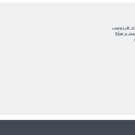
یای فردوسی
مید و صلح