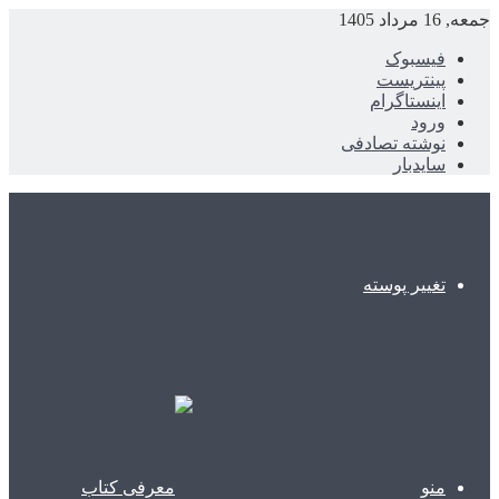
جمعه, 16 مرداد 1405
فیسبوک
پینتریست
اینستاگرام
ورود
نوشته تصادفی
سایدبار
تغییر پوسته
منو