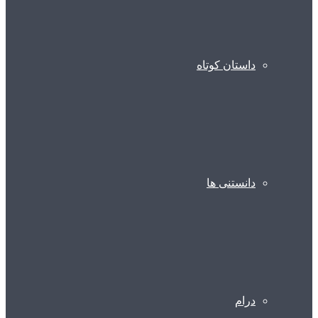
داستان کوتاه
دانستنی ها
درام