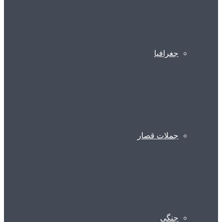
جغرافیا
جملات قصار
جنگی