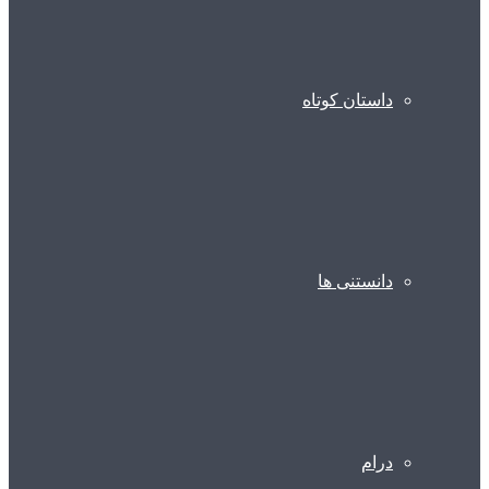
داستان کوتاه
دانستنی ها
درام