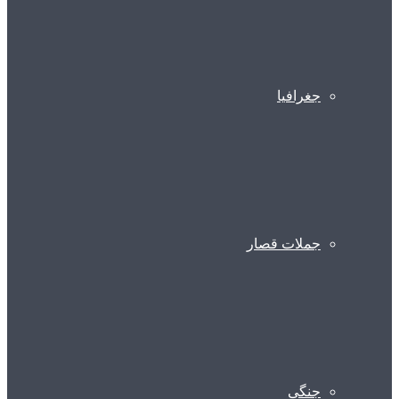
جغرافیا
جملات قصار
جنگی