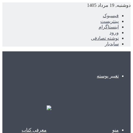
دوشنبه, 19 مرداد 1405
فیسبوک
پینتریست
اینستاگرام
ورود
نوشته تصادفی
سایدبار
تغییر پوسته
منو