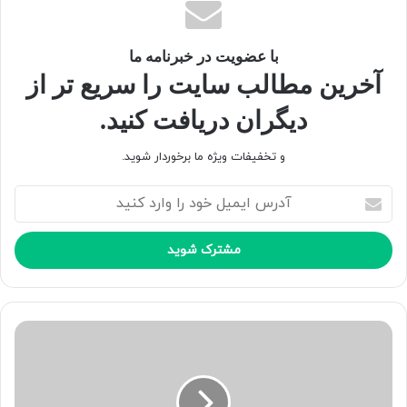
«زهد و ساده زیستی»، و «آگاهی، بیداری و ستیز با ستمگران»
با عضویت در خبرنامه ما
کپی لینک
آخرین مطالب سایت را سریع تر از
دیگران دریافت کنید.
و تخفیفات ویژه ما برخوردار شوید.
آ
د
ر
س
ا
ی
م
ی
ل
خ
و
د