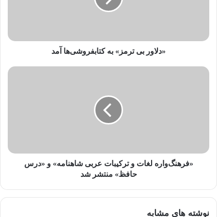
ر
ا
و
ا
ر
«دلاور بی ترمز» به کتابفروشی‌ها آمد
د
ک
ن
ی
د
«فرهنگ‌واره لغات و ترکیبات عربی شاهنامه» و «درس
حافظ» منتشر شد
نوشته های مشابه