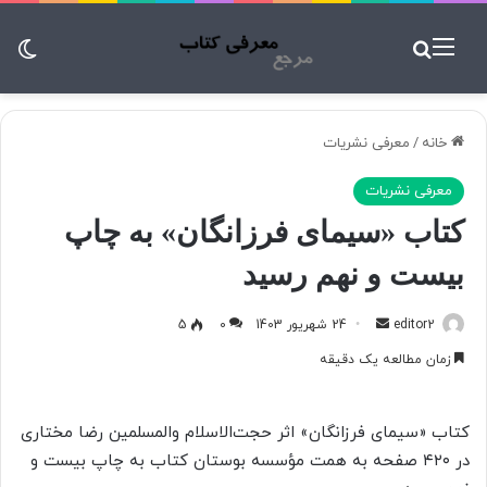
منو
جستجو برای
تغ
خانه
/
معرفی نشریات
معرفی نشریات
کتاب «سیمای فرزانگان» به چاپ
بیست و نهم رسید
editor2
ا
24 شهریور 1403
0
5
ر
زمان مطالعه یک دقیقه
س
ا
ل
کتاب «سیمای فرزانگان» اثر حجت‌الاسلام والمسلمین رضا مختاری
ب
در ۴۲۰ صفحه به همت مؤسسه بوستان کتاب به چاپ بیست و
ه