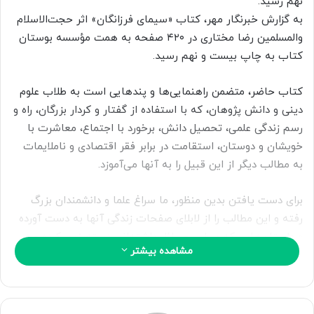
نهم رسید.
ا
به گزارش خبرنگار مهر، کتاب «سیمای فرزانگان» اثر حجت‌الاسلام
ی
والمسلمین رضا مختاری در ۴۲۰ صفحه به همت مؤسسه بوستان
م
کتاب به چاپ بیست و نهم رسید.
ی
ل
کتاب حاضر، متضمن راهنمایی‌ها و پندهایی است به طلاب علوم
دینی و دانش پژوهان، که با استفاده از گفتار و کردار بزرگان، راه و
رسم زندگی علمی، تحصیل دانش، برخورد با اجتماع، معاشرت با
خویشان و دوستان، استقامت در برابر فقر اقتصادی و ناملایمات
به مطالب دیگر از این قبیل را به آنها می‌آموزد.
برای دست یافتن بدین منظور، ما سراغ علما و دانشمندان بزرگ
رفته و این مطالب را از لابلای صفحات زندگی آنها به دست آورده
و داستان‌هایی که در این مسائل داشته‌اند، دسته‌بندی کرده و در
مشاهده بیشتر
اینجا آورده‌ایم.
انگیزه اصلی در نگارش کتاب حاضر این بوده است که خواص یعنی
روحانیون بزرگوار و دانشجویان عزیز، از نحوه و چگونگی زندگی