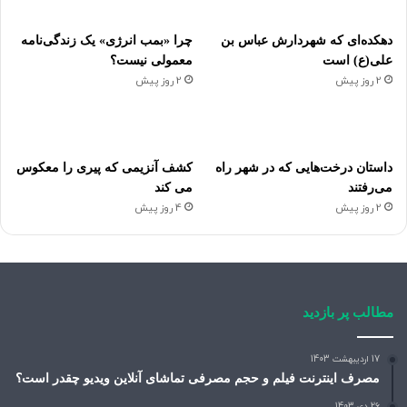
دهکده‌ای که شهردارش عباس بن
چرا «بمب انرژی» یک زندگی‌نامه
علی(ع) است
معمولی نیست؟
2 روز پیش
2 روز پیش
داستان درخت‌هایی که در شهر راه
کشف آنزیمی که پیری را معکوس
می‌رفتند
می کند
2 روز پیش
4 روز پیش
مطالب پر بازدید
17 اردیبهشت 1403
مصرف اینترنت فیلم و حجم مصرفی تماشای آنلاین ویدیو چقدر است؟
26 دی 1403