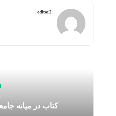
editor2
بعدی
11 بهمن
کتاب در میانه جا