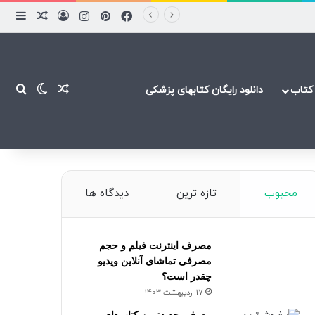
فیسبوک
پینتریست
اینستاگرام
ورود
ساید
نوشته ت
نوشته تصاد
تغییر پ
جست
کتاب
دانلود رایگان کتابهای پزشکی
محبوب
تازه ترین
دیدگاه ها
مصرف اینترنت فیلم و حجم
مصرفی تماشای آنلاین ویدیو
چقدر است؟
17 اردیبهشت 1403