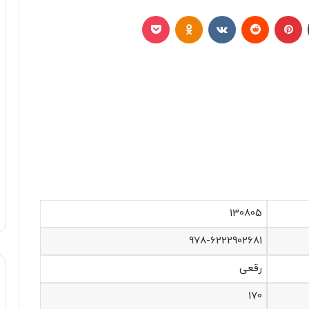
تامبلر
پینتریست
Reddit
VKontakte
Odnoklassniki
پاکت
130805
978-6222902681
رقعی
170