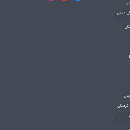
زی
گی دانش
شگی
ل
ومی
 فرهنگی