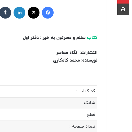
چاپ
ر
فیسبوک
X
لینکداین
س
ا
ل
ب
کتاب
سلام و عصرتون به خیر : دفتر اول
ه
ا
انتشارات:
نگاه معاصر
ی
نویسنده:
محمد کامکاری
م
ی
ل
کد کتاب :
شابک :
قطع :
تعداد صفحه :