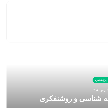
 را بخوانید
پژوهشی
 1402
معه شناسی و روشنفکری