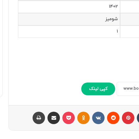
1402
شومیز
1
کپی لینک
تامبلر
پینتریست
Reddit
VKontakte
Odnoklassniki
پاکت
اشتراک با ایمیل
چاپ