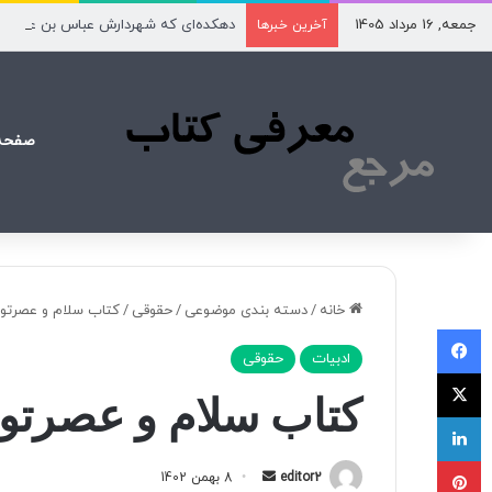
جمعه, 16 مرداد 1405
دهکده‌ای که شهردارش عباس بن علی(ع
آخرین خبرها
صفحه
خانه
/
دسته بندی موضوعی
/
حقوقی
/
کتاب سلام و عصرتون 
فیسبوک
ادبیات
حقوقی
X
کتاب سلام و عصرتون 
لینکداین
پینتریست
editor2
ا
8 بهمن 1402