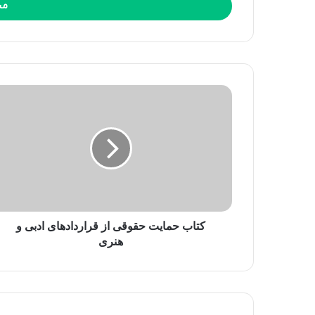
س
ا
ی
م
ی
ل
خ
و
د
ر
ا
و
ا
ر
د
کتاب حمایت حقوقی از قراردادهای ادبی و
ک
هنری
ن
ی
د