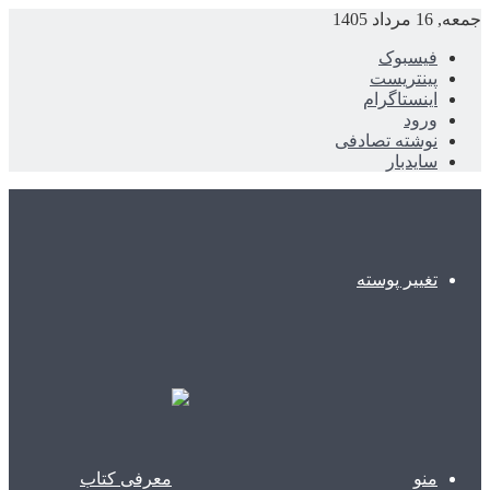
جمعه, 16 مرداد 1405
فیسبوک
پینتریست
اینستاگرام
ورود
نوشته تصادفی
سایدبار
تغییر پوسته
منو