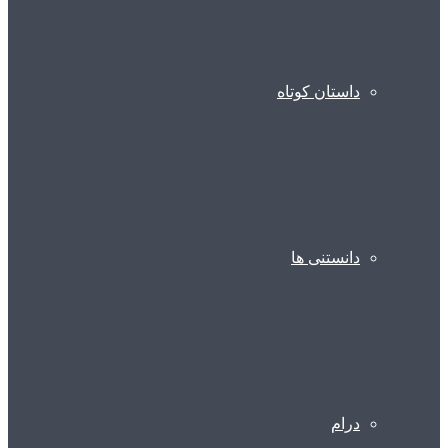
داستان کوتاه
دانستنی ها
درام