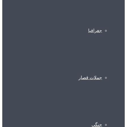
جغرافیا
جملات قصار
جنگی