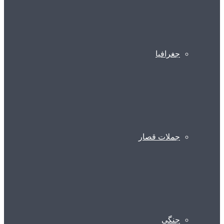
جغرافیا
جملات قصار
جنگی