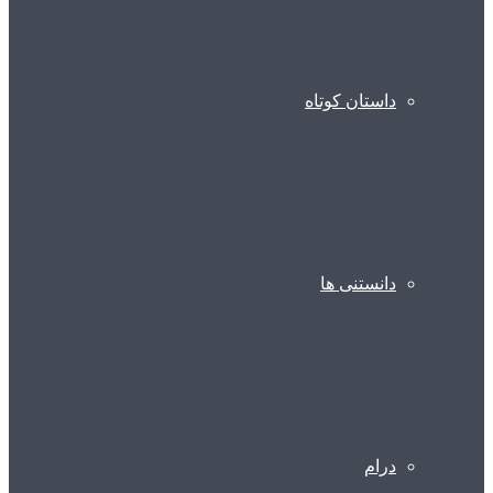
داستان کوتاه
دانستنی ها
درام