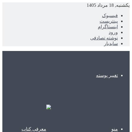
یکشنبه, 18 مرداد 1405
فیسبوک
پینتریست
اینستاگرام
ورود
نوشته تصادفی
سایدبار
تغییر پوسته
منو