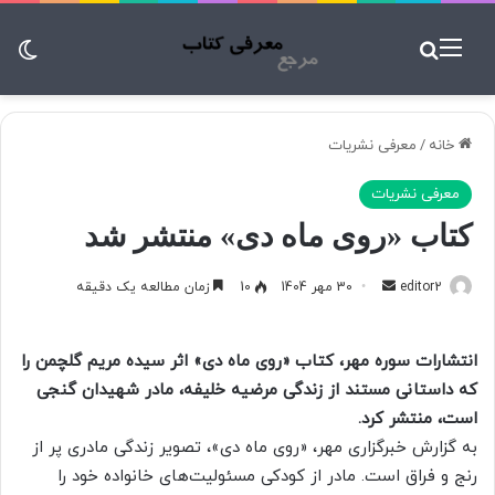
منو
جستجو برای
تغ
خانه
/
معرفی نشریات
معرفی نشریات
کتاب «روی ماه دی» منتشر شد
editor2
ا
30 مهر 1404
10
زمان مطالعه یک دقیقه
ر
س
انتشارات سوره مهر، کتاب «روی ماه دی» اثر سیده مریم گلچمن را
ا
که داستانی مستند از زندگی مرضیه خلیفه، مادر شهیدان گنجی
ل
است، منتشر کرد.
ب
به گزارش خبرگزاری مهر، «روی ماه دی»، تصویر زندگی مادری پر از
ه
ا
رنج و فراق است. مادر از کودکی مسئولیت‌های خانواده خود را