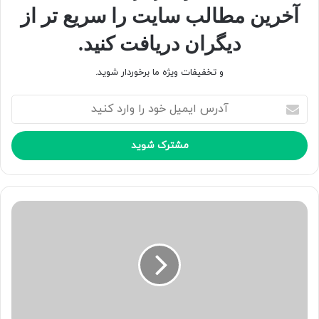
آخرین مطالب سایت را سریع تر از
بازار کتاب کرده است.
دیگران دریافت کنید.
کپی لینک
و تخفیفات ویژه ما برخوردار شوید.
آ
د
ر
س
ا
ی
م
ی
ل
خ
و
د
ر
ا
و