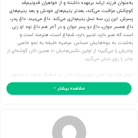
ی
به‌عنوان فرزند ارشد برعهده داشته و از خواهران قدونیم‌قد
م
کوچکش مراقبت می‌کند، بعدتر یتیم‌های خودش و بعد یتیم‌های
ی
پسرش. این زن سه نسل یتیم‌داری می‌کند. داغ می‌بیند: داغ پدر،
ل
داغ همسر جوان، داغ دو پسر جوان و در آخر هم داغ نوه. او زنی
است که صبر دارد، تدبیر دارد، شجاع است، هنرمند است و
به‌شدت به بچه‌هایش حساس. مرضیه خلیفه به نحو خاصی
چادرش را می‌گیرد؛ از اولین عکس‌هایش تا همین الان گوشه‌ای از
چادر را روی لبش می‌گیرد.
«روی ماه دی» یعنی روی زیبای مادر؛ در فرهنگ جنوب و بوشهر،
«دی» به معنای مادر است یعنی زنی که مثل خداوند قدرت
مشاهده بیشتر
آفرینش دارد. در واقع، دی چیزی فراتر از واژه مادر است. دی همان
کوهی ستبر و مستحکم مثل گیسکان است و گشاده‌دل به پهنای
خلیج‌فارس. همان که سلمان هراتی می‌گوید: «اینجا مادران از کویر
می‌آیند، اما دریا می‌زایند».
این کتاب در ۱۴ فصل به همراه پیشگفتار، مقدمه و بخش تصاویر