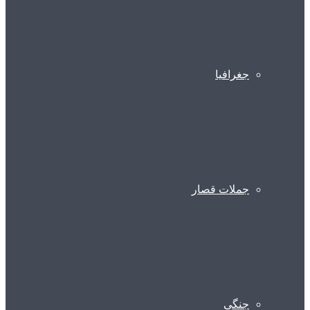
جغرافیا
جملات قصار
جنگی