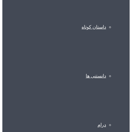
داستان کوتاه
دانستنی ها
درام