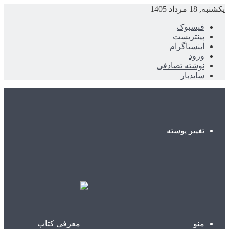
یکشنبه, 18 مرداد 1405
فیسبوک
پینتریست
اینستاگرام
ورود
نوشته تصادفی
سایدبار
تغییر پوسته
منو