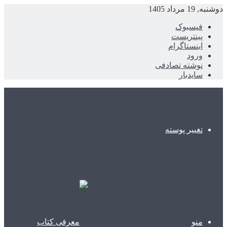
دوشنبه, 19 مرداد 1405
فیسبوک
پینتریست
اینستاگرام
ورود
نوشته تصادفی
سایدبار
تغییر پوسته
منو