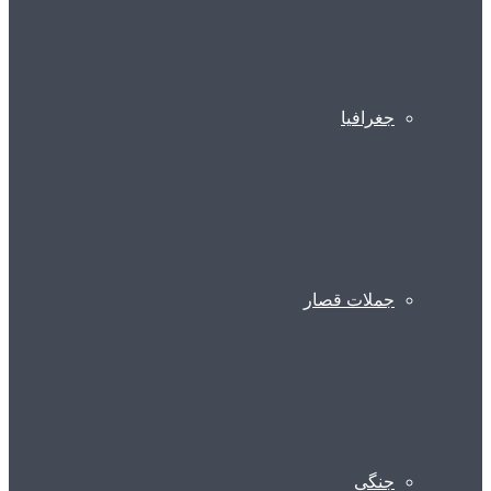
جغرافیا
جملات قصار
جنگی