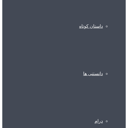
داستان کوتاه
دانستنی ها
درام