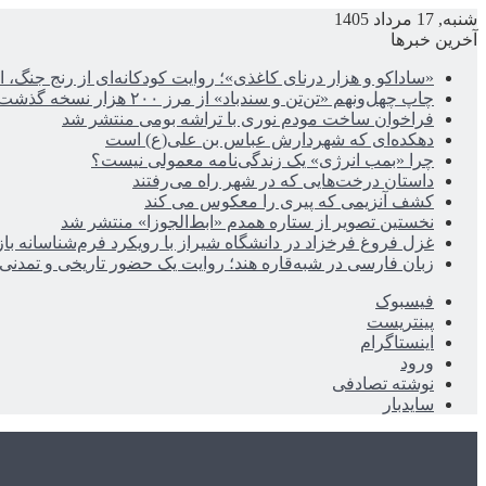
شنبه, 17 مرداد 1405
آخرین خبرها
«ساداکو و هزار درنای کاغذی»؛ روایت کودکانه‌ای از رنج جنگ، ا
چاپ چهل‌ونهم «تن‌تن و سندباد» از مرز ۲۰۰ هزار نسخه گذشت
فراخوان ساخت مودم نوری با تراشه بومی منتشر شد
دهکده‌ای که شهردارش عباس بن علی(ع) است
چرا «بمب انرژی» یک زندگی‌نامه معمولی نیست؟
داستان درخت‌هایی که در شهر راه می‌رفتند
کشف آنزیمی که پیری را معکوس می کند
نخستین تصویر از ستاره همدم «ابط‌الجوزا» منتشر شد
غزل فروغ فرخزاد در دانشگاه شیراز با رویکرد فرم‌شناسانه با
زبان فارسی در شبه‌قاره هند؛ روایت یک حضور تاریخی و تمدنی
فیسبوک
پینتریست
اینستاگرام
ورود
نوشته تصادفی
سایدبار