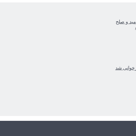
مید و صلح
زخوانی شد