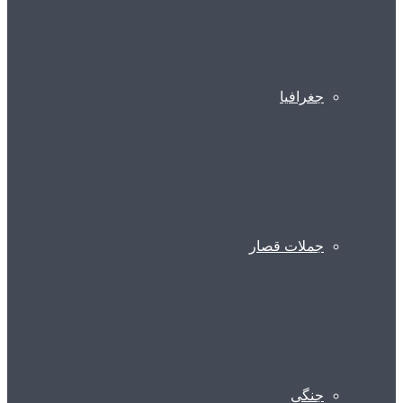
جغرافیا
جملات قصار
جنگی