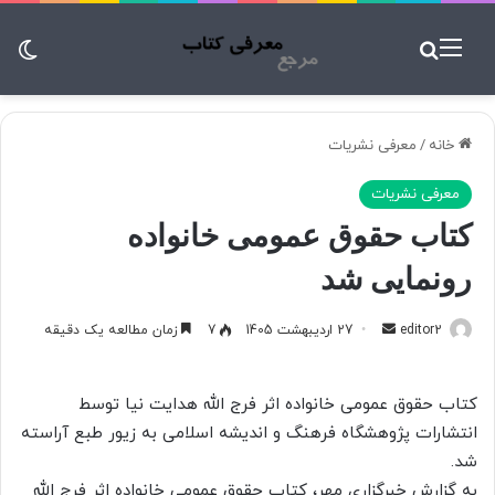
منو
جستجو برای
تغ
خانه
/
معرفی نشریات
معرفی نشریات
کتاب حقوق عمومی خانواده
رونمایی شد
editor2
ا
27 اردیبهشت 1405
7
زمان مطالعه یک دقیقه
ر
س
کتاب حقوق عمومی خانواده اثر فرج الله هدایت نیا توسط
ا
انتشارات پژوهشگاه فرهنگ و اندیشه اسلامی به زیور طبع آراسته
ل
شد.
ب
به گزارش خبرگزاری مهر، کتاب حقوق عمومی خانواده اثر فرج الله
ه