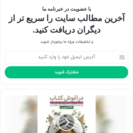
با عضویت در خبرنامه ما
آخرین مطالب سایت را سریع تر از
دیگران دریافت کنید.
و تخفیفات ویژه ما برخوردار شوید.
آ
د
ر
س
ا
ی
م
ی
ل
خ
و
د
ر