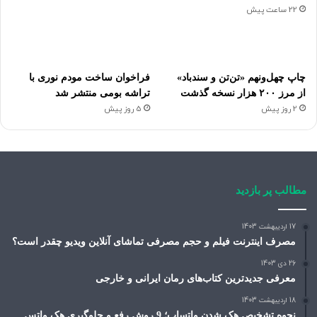
22 ساعت پیش
چاپ چهل‌ونهم «تن‌تن و سندباد»
فراخوان ساخت مودم نوری با
از مرز ۲۰۰ هزار نسخه گذشت
تراشه بومی منتشر شد
2 روز پیش
5 روز پیش
مطالب پر بازدید
17 اردیبهشت 1403
مصرف اینترنت فیلم و حجم مصرفی تماشای آنلاین ویدیو چقدر است؟
26 دی 1403
معرفی جدیدترین کتاب‌های رمان ایرانی و خارجی
18 اردیبهشت 1403
نحوه تشخیص هک شدن واتساپ؛ 9 روش رفع و جلوگیری هک واتس