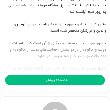
ا
هدایت نیا توسط انتشارات پژوهشگاه فرهنگ و اندیشه اسلامی
ی
به زیور طبع آراسته شد.
م
ی
متون کنونی فقه و حقوق خانواده به روابط خصوصی زوجین،
ل
والدین و فرزندان منحصر شده است.
حقوق عمومی خانواده، شاخه دیگری از آن است که مناسبات
دولت و خانواده را در دو بخش «حمایت‌های دولت از خانواده» و
«مداخلات دولت در خانواده» بررسی می‌نماید.
حقوق عمومی خانواده، با شناسایی «حق تأهل» در کنار سایر
حق‌های بشری، دولت را نسبت به آن مسئول و سازوکار حمایت از
مشاهده بیشتر
خانواده را تشریح می‌کند. از سوی دیگر، خانواده را حریم خصوصی
به‌شمار آورده و مداخله دولت در آن را به موارد ضروری و مصالح
عمومی محدود می‌سازد.
کتاب حقوق عمومی خانواده اثر فرج الله هدایت نیا ، که هر جلد با