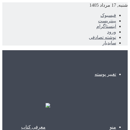
شنبه, 17 مرداد 1405
فیسبوک
پینتریست
اینستاگرام
ورود
نوشته تصادفی
سایدبار
تغییر پوسته
منو