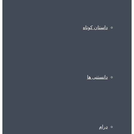
داستان کوتاه
دانستنی ها
درام