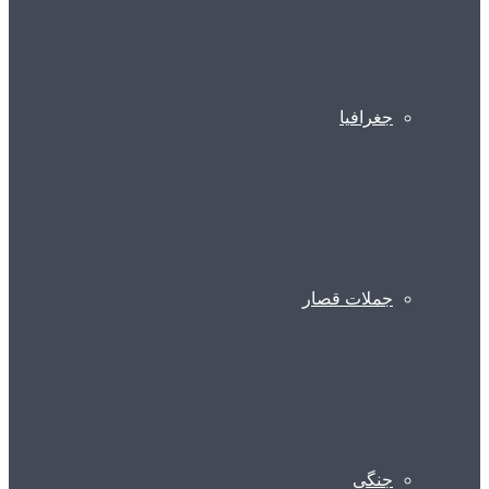
جغرافیا
جملات قصار
جنگی