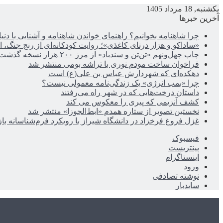
یکشنبه, 18 مرداد 1405
آخرین خبرها
چرا شاهنامه بخوانیم؟ راهنمای خواندن شاهنامه و آشنایی با دن
«ساداکو و هزار درنای کاغذی»؛ روایت کودکانه‌ای از رنج جنگ، ا
چاپ چهل‌ونهم «تن‌تن و سندباد» از مرز ۲۰۰ هزار نسخه گذشت
فراخوان ساخت مودم نوری با تراشه بومی منتشر شد
دهکده‌ای که شهردارش عباس بن علی(ع) است
چرا «بمب انرژی» یک زندگی‌نامه معمولی نیست؟
داستان درخت‌هایی که در شهر راه می‌رفتند
کشف آنزیمی که پیری را معکوس می کند
نخستین تصویر از ستاره همدم «ابط‌الجوزا» منتشر شد
غزل فروغ فرخزاد در دانشگاه شیراز با رویکرد فرم‌شناسانه با
فیسبوک
پینتریست
اینستاگرام
ورود
نوشته تصادفی
سایدبار