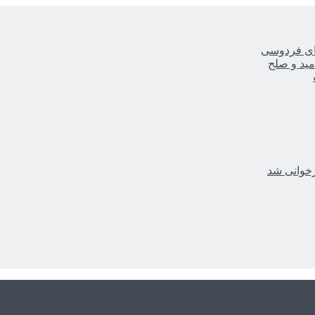
یای فردوسی
مید و صلح
زخوانی شد