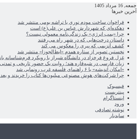
جمعه, 16 مرداد 1405
آخرین خبرها
فراخوان ساخت مودم نوری با تراشه بومی منتشر شد
دهکده‌ای که شهردارش عباس بن علی(ع) است
چرا «بمب انرژی» یک زندگی‌نامه معمولی نیست؟
داستان درخت‌هایی که در شهر راه می‌رفتند
کشف آنزیمی که پیری را معکوس می کند
نخستین تصویر از ستاره همدم «ابط‌الجوزا» منتشر شد
غزل فروغ فرخزاد در دانشگاه شیراز با رویکرد فرم‌شناسانه با
زبان فارسی در شبه‌قاره هند؛ روایت یک حضور تاریخی و تمدنی
«امکان اندیشه» با ۶ راهنمای فلسفه غرب رونمایی شد
چرا شرکت‌های هوش مصنوعی میلیون‌ها کتاب را خریدند و بعد ن
فیسبوک
پینتریست
اینستاگرام
ورود
نوشته تصادفی
سایدبار