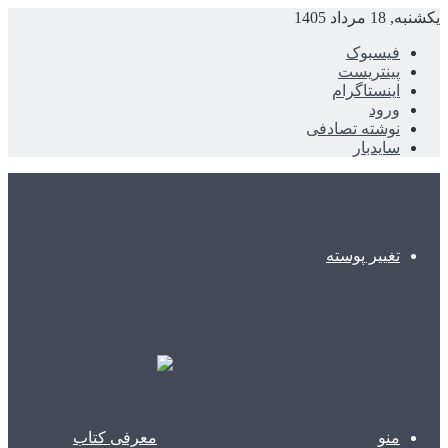
یکشنبه, 18 مرداد 1405
فیسبوک
پینتریست
اینستاگرام
ورود
نوشته تصادفی
سایدبار
تغییر پوسته
منو