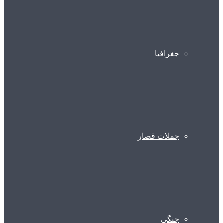
جغرافیا
جملات قصار
جنگی