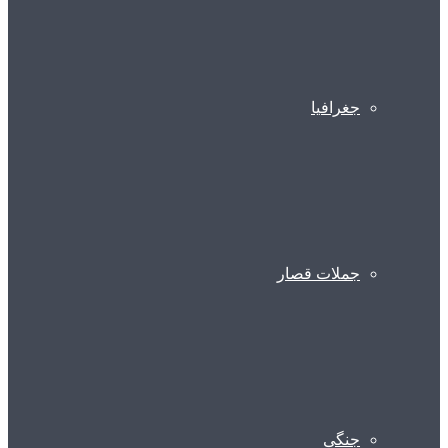
جغرافیا
جملات قصار
جنگی