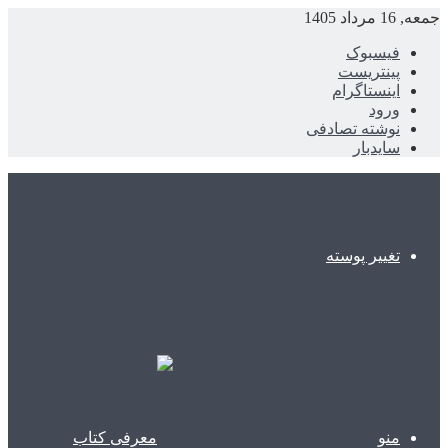
جمعه, 16 مرداد 1405
فیسبوک
پینتریست
اینستاگرام
ورود
نوشته تصادفی
سایدبار
تغییر پوسته
منو