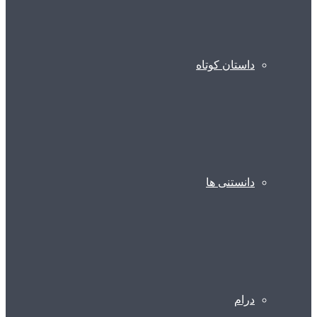
داستان کوتاه
دانستنی ها
درام