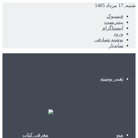
شنبه, 17 مرداد 1405
فیسبوک
پینتریست
اینستاگرام
ورود
نوشته تصادفی
سایدبار
تغییر پوسته
منو