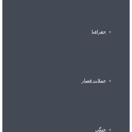
جغرافیا
جملات قصار
جنگی