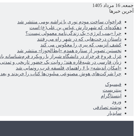
جمعه, 16 مرداد 1405
آخرین خبرها
فراخوان ساخت مودم نوری با تراشه بومی منتشر شد
دهکده‌ای که شهردارش عباس بن علی(ع) است
چرا «بمب انرژی» یک زندگی‌نامه معمولی نیست؟
داستان درخت‌هایی که در شهر راه می‌رفتند
کشف آنزیمی که پیری را معکوس می کند
نخستین تصویر از ستاره همدم «ابط‌الجوزا» منتشر شد
غزل فروغ فرخزاد در دانشگاه شیراز با رویکرد فرم‌شناسانه با
زبان فارسی در شبه‌قاره هند؛ روایت یک حضور تاریخی و تمدنی
«امکان اندیشه» با ۶ راهنمای فلسفه غرب رونمایی شد
چرا شرکت‌های هوش مصنوعی میلیون‌ها کتاب را خریدند و بعد ن
فیسبوک
پینتریست
اینستاگرام
ورود
نوشته تصادفی
سایدبار