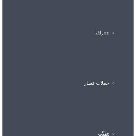
جغرافیا
جملات قصار
جنگی