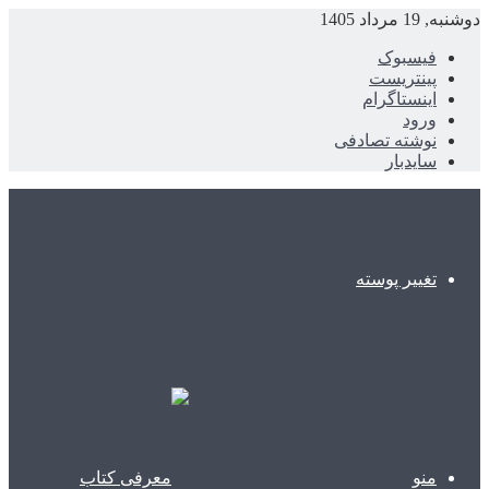
دوشنبه, 19 مرداد 1405
فیسبوک
پینتریست
اینستاگرام
ورود
نوشته تصادفی
سایدبار
تغییر پوسته
منو