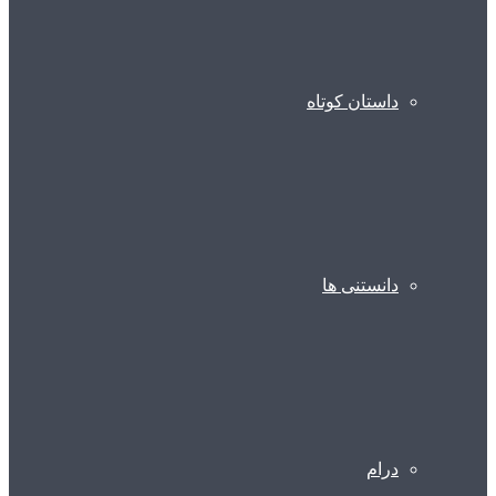
داستان کوتاه
دانستنی ها
درام