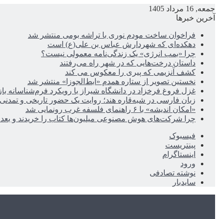
جمعه, 16 مرداد 1405
آخرین خبرها
فراخوان ساخت مودم نوری با تراشه بومی منتشر شد
دهکده‌ای که شهردارش عباس بن علی(ع) است
چرا «بمب انرژی» یک زندگی‌نامه معمولی نیست؟
داستان درخت‌هایی که در شهر راه می‌رفتند
کشف آنزیمی که پیری را معکوس می کند
نخستین تصویر از ستاره همدم «ابط‌الجوزا» منتشر شد
غزل فروغ فرخزاد در دانشگاه شیراز با رویکرد فرم‌شناسانه با
زبان فارسی در شبه‌قاره هند؛ روایت یک حضور تاریخی و تمدنی
«امکان اندیشه» با ۶ راهنمای فلسفه غرب رونمایی شد
چرا شرکت‌های هوش مصنوعی میلیون‌ها کتاب را خریدند و بعد ن
فیسبوک
پینتریست
اینستاگرام
ورود
نوشته تصادفی
سایدبار