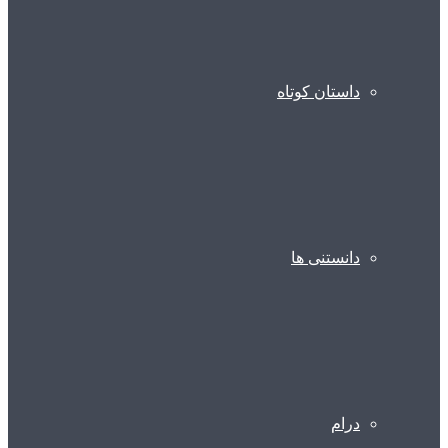
داستان کوتاه
دانستنی ها
درام