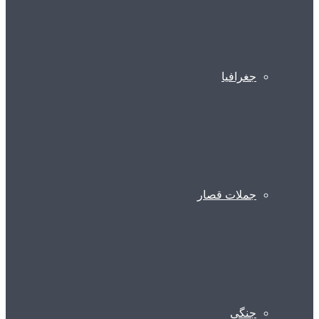
جغرافیا
جملات قصار
جنگی