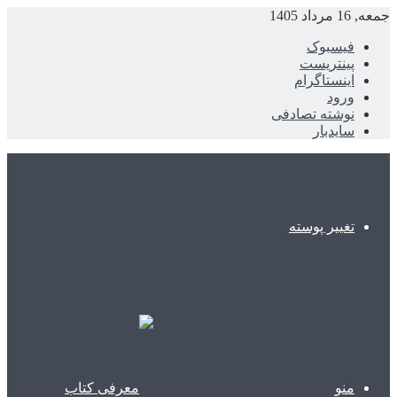
جمعه, 16 مرداد 1405
فیسبوک
پینتریست
اینستاگرام
ورود
نوشته تصادفی
سایدبار
تغییر پوسته
منو