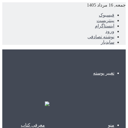
جمعه, 16 مرداد 1405
فیسبوک
پینتریست
اینستاگرام
ورود
نوشته تصادفی
سایدبار
تغییر پوسته
منو