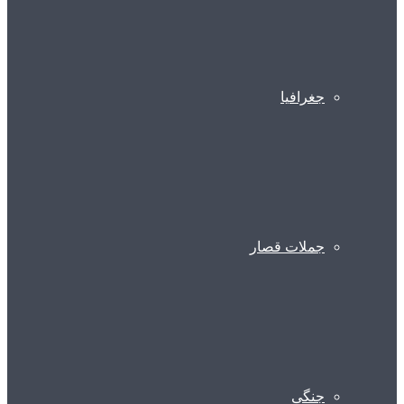
جغرافیا
جملات قصار
جنگی