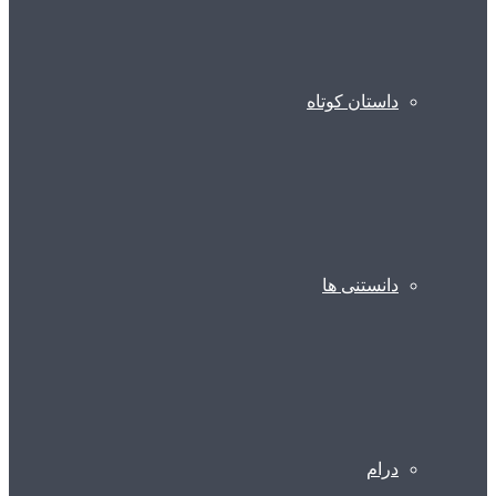
داستان کوتاه
دانستنی ها
درام