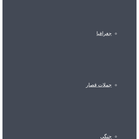
جغرافیا
جملات قصار
جنگی