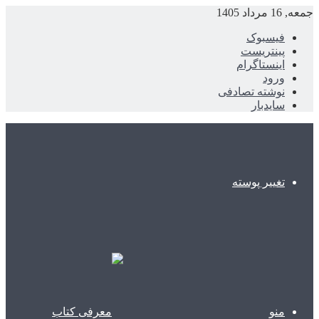
جمعه, 16 مرداد 1405
فیسبوک
پینتریست
اینستاگرام
ورود
نوشته تصادفی
سایدبار
تغییر پوسته
منو