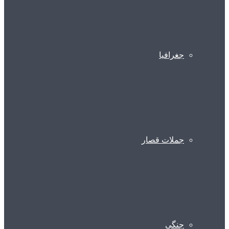
جغرافیا
جملات قصار
جنگی