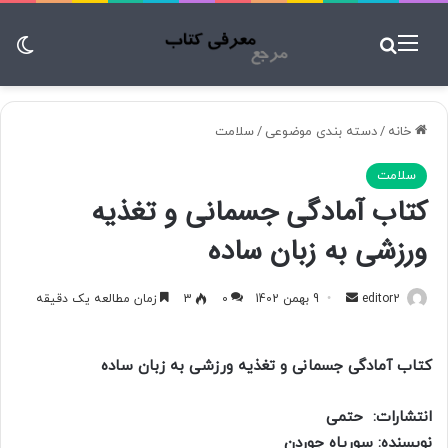
منو
جستجو برای
تغ
خانه
/
دسته بندی موضوعی
/
سلامت
سلامت
کتاب آمادگی جسمانی و تغذیه
ورزشی به زبان ساده
editor2
ا
9 بهمن 1402
0
3
زمان مطالعه یک دقیقه
ر
س
کتاب آمادگی جسمانی و تغذیه ورزشی به زبان ساده
ا
ل
انتشارات:
حتمی
ب
نویسنده:
سوریاه جوردن
ه