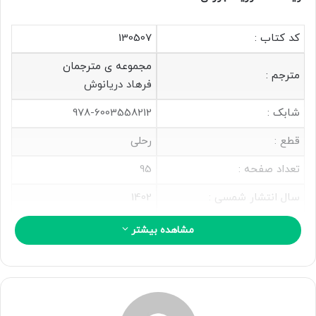
ا
ی
کد کتاب :
130507
م
ی
مجموعه ی مترجمان
مترجم :
ل
فرهاد دریانوش
شابک :
978-6003558212
قطع :
رحلی
تعداد صفحه :
95
سال انتشار شمسی :
1402
نوع جلد :
شومیز
مشاهده بیشتر
سری چاپ :
1
معرفی کتاب آمادگی جسمانی و تغذیه