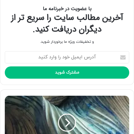
با عضویت در خبرنامه ما
آخرین مطالب سایت را سریع تر از
دیگران دریافت کنید.
و تخفیفات ویژه ما برخوردار شوید.
آ
د
ر
س
ا
ی
م
ی
ل
خ
و
د
ر