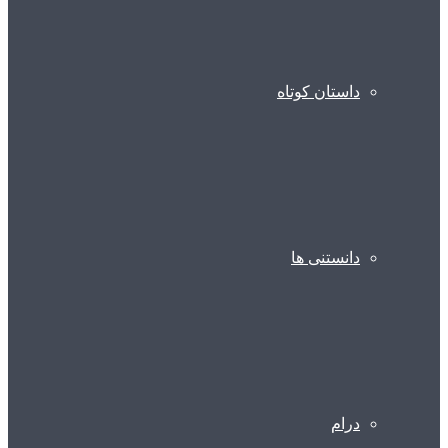
داستان کوتاه
دانستنی ها
درام