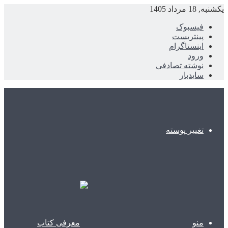
یکشنبه, 18 مرداد 1405
فیسبوک
پینتریست
اینستاگرام
ورود
نوشته تصادفی
سایدبار
تغییر پوسته
منو