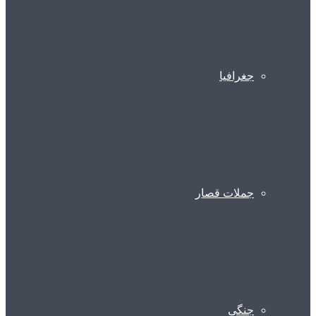
جغرافیا
جملات قصار
جنگی