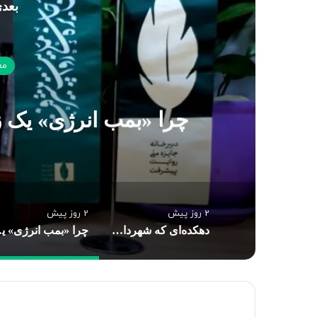
بعدی
مع
چرا «بمب انرژی» یک 
2 روز پیش
2 روز پیش
دهکده‌ای که شهردارش عباس بن علی(ع) است
چرا «بمب