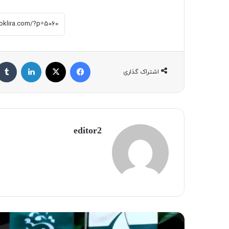
فیسبوک
X
لینکداین
اشتراک گذاری
editor2