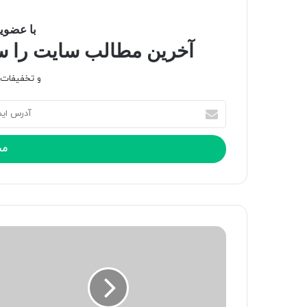
با عضویت
آخرین مطالب سایت را سری
و تخفیفات و
آ
د
ر
س
ا
ی
م
ی
ل
خ
و
د
ر
ا