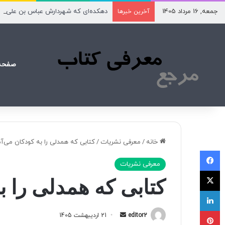
جمعه, 16 مرداد 1405
دهکده‌ای که شهردارش عباس بن علی(ع
آخرین خبرها
صفحه
خانه
/
معرفی نشریات
/
کتابی که همدلی را به کودکان می‌آم
فیسبوک
معرفی نشریات
X
کتابی که همدلی را ب
لینکداین
پینتریست
editor2
ا
21 اردیبهشت 1405