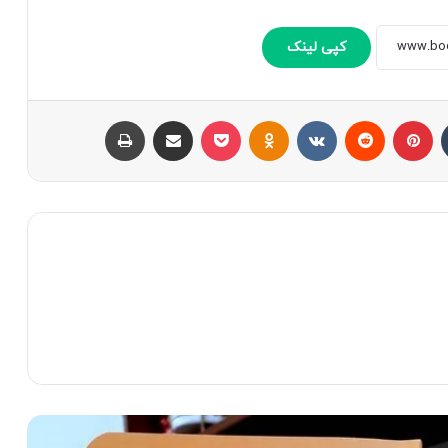
کپی لینک
تامبلر
پینتریست
Reddit
VKontakte
Odnoklassniki
پاکت
اشتراک با ایمیل
چاپ