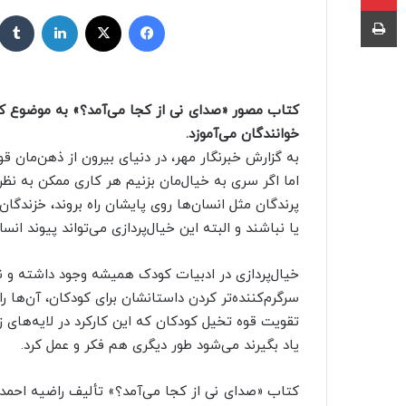
ر
چاپ
فیسبوک
X
لینکداین
س
ا
ل
ب
کتاب مصور «صدای نی از کجا می‌آمد؟» به موضوع کودک
ه
خوانندگان می‌آموزد.
ا
به گزارش خبرنگار مهر، در دنیای بیرون از ذهن‌مان قوا
ی
م
اما اگر سری به خیال‌مان بزنیم هر کاری ممکن به نظر 
ی
پرندگان مثل انسان‌ها روی پایشان راه بروند، خزند
ل
یا نباشند و البته این خیال‌پردازی می‌تواند پیوند انس
خیال‌پردازی در ادبیات کودک همیشه وجود داشته و ن
سرگرم‌کننده‌تر کردن داستانشان برای کودکان، آن‌ها ر
تقویت قوه تخیل کودکان که این کارکرد در لایه‌های زی
یاد بگیرند می‌شود طور دیگری هم فکر و عمل کرد.
کتاب «صدای نی از کجا می‌آمد؟» تألیف راضیه احمدی 