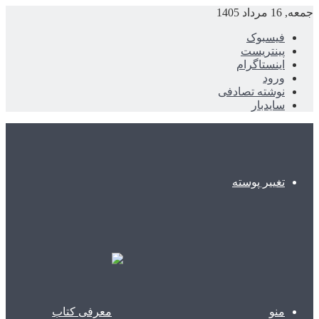
جمعه, 16 مرداد 1405
فیسبوک
پینتریست
اینستاگرام
ورود
نوشته تصادفی
سایدبار
تغییر پوسته
منو