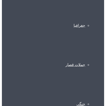
جغرافیا
جملات قصار
جنگی