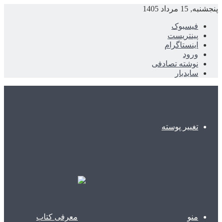
پنجشنبه, 15 مرداد 1405
فیسبوک
پینتریست
اینستاگرام
ورود
نوشته تصادفی
سایدبار
تغییر پوسته
منو