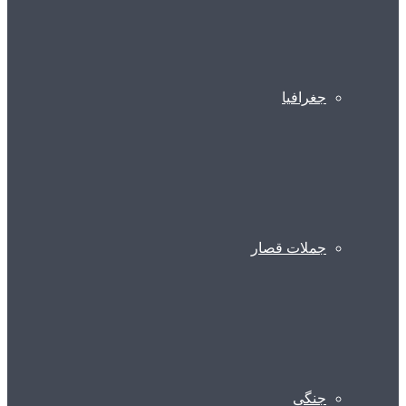
جغرافیا
جملات قصار
جنگی