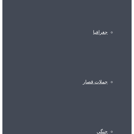
جغرافیا
جملات قصار
جنگی