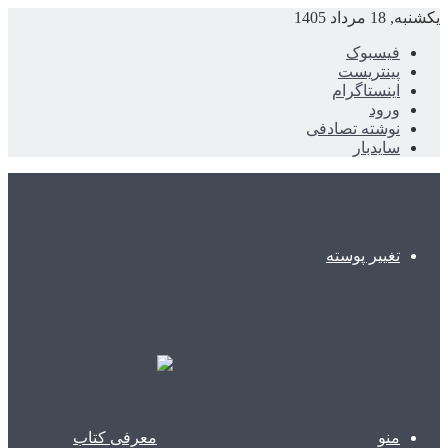
یکشنبه, 18 مرداد 1405
فیسبوک
پینتریست
اینستاگرام
ورود
نوشته تصادفی
سایدبار
تغییر پوسته
منو