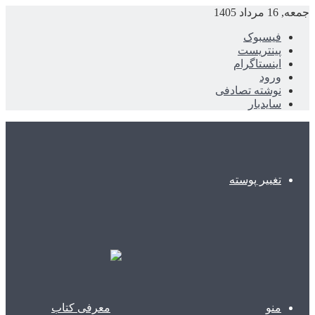
جمعه, 16 مرداد 1405
فیسبوک
پینتریست
اینستاگرام
ورود
نوشته تصادفی
سایدبار
تغییر پوسته
منو