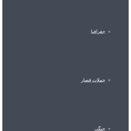
جغرافیا
جملات قصار
جنگی