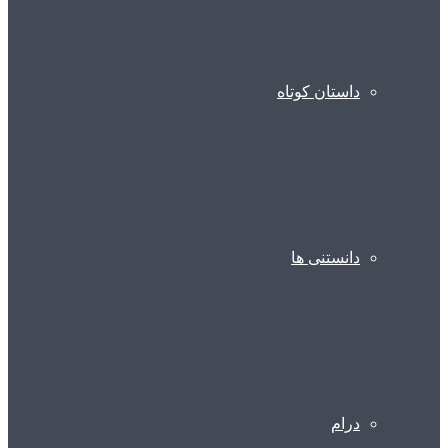
داستان کوتاه
دانستنی ها
درام