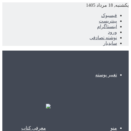
یکشنبه, 18 مرداد 1405
فیسبوک
پینتریست
اینستاگرام
ورود
نوشته تصادفی
سایدبار
تغییر پوسته
منو