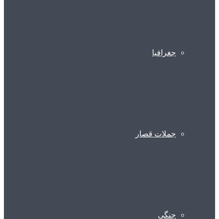
جغرافیا
جملات قصار
جنگی