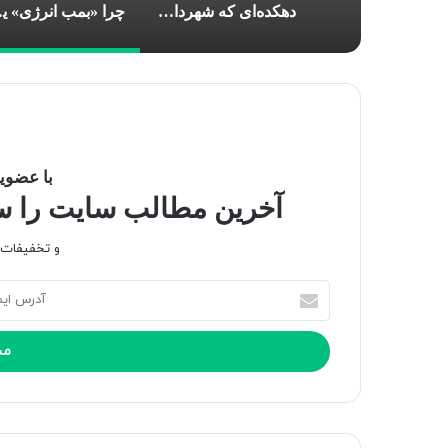
دهکده‌ای که شهردارش عباس بن علی(ع) است
چرا «بمب
با عضویت
آخرین مطالب سایت را سری
و تخفیفات و
آ
د
ر
س
ا
ی
م
ی