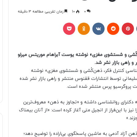
0
10
زمان تقریبی مطالعه 3 دقیقه
تامبلر
پینتریست
Reddit
VKontakte
Odnoklassniki
پاکت
‌کُشی و شستشوی مغزی» نوشته یوست آبراهام موریتس میرلو
 راهی بازار نشر شد.
‌شناسی کنترل فکر، ذهن‌کُشی و شستشوی مغزی» نوشته
سلیمانی توسط انتشارات ققنوس منتشر و راهی بازار نشر شده
 دکترای روانشناسی داشته و «تجاوز به ذهن» معروف‌ترین
ته و پیشگفتارش را نیز با این‌فراز از انجیل متی آغاز کرده است: «از آنان بیمناک
زند.»
هن آزاد آدمی به ماشین پاسخگوی بی‌اراده را توضیح دهد؛