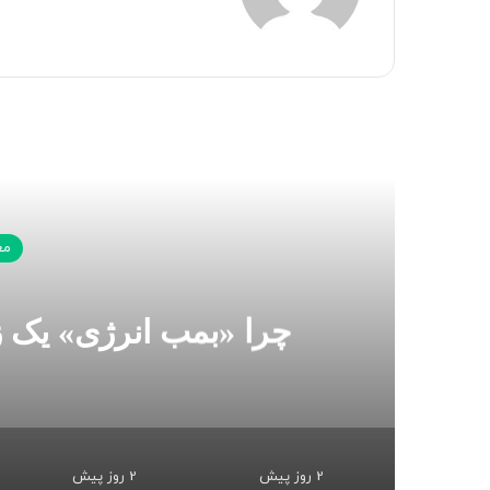
بعدی
مع
چرا «بمب انرژی» یک 
2 روز پیش
2 روز پیش