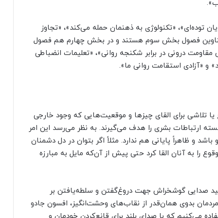
ب».
 توده‌ای»، «تکنولوژی به ذهنمان حمله می‌کند»، «تجاوز
عناوین فصول بخش سوم هستند و در بخش چهارم هم فصول
رش مقاومت درونی در برابر شکنجه روانی»، «تعلیمات انضباطی
 و «آزادی استقامت روانی ما».
یا تلاشی برای القای چیزها و موقعیت‌هایی که وجود خارجی
سته ارتباطات بشری را هدف می‌گیرند. به نظر می‌رسد این امر
شد و ظاهراً پایانی هم ندارد. مثلاً اگر بتوان در دل دشمنان
 را به آنان القا کرد حتی پیش از آن‌که مایل به مبارزه
تولید صدایی گوشخراش جهت دروغ‌گفتن و سلطه‌یافتن بر
مان بدوی همان‌قدر از نقاب‌های وحشت‌انگیز، افسون جادو
اده می‌کنیم که با صدای بلند برای قانع‌کردن خودمان و