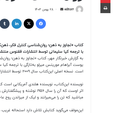
چاپ
editor2
ا
28 بهمن 1403
ر
فیسبوک
X
لینکداین
س
ا
ل
ب
کتاب «تجاوز به ذهن؛ روان‌شناسی کنترل فکر، ذهن
ه
با ترجمه کیا سلیمانی توسط انتشارات ققنوس منتشر و
ا
به گزارش خبرنگار مهر، کتاب «تجاوز به ذهن؛ روان
ی
م
یوست آبراهام موریتس میرلو به‌تازگی با ترجمه کیا 
ی
است. نسخه اصلی این‌کتاب سال ۲۰۰۹ توسط انتشارات پروگرسیو پرس منتشر شده است.
ل
نویسنده این‌کتاب، نویسنده هلندی آمریکایی است که
اثر اوست که آن را سال ۱۹۵۶ نوش
مباشید که تن را می‌میرانند و لیک از میراندن روح عاج
این‌مولف می‌گوید کتابش تلاش دارد استحاله غریب ذ