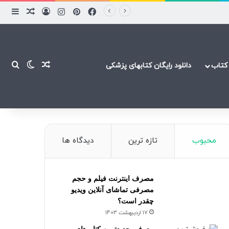
فیسبوک
پینتریست
اینستاگرام
ورود
ساید
نوشته ت
نوشته تصاد
تغییر پ
جست
کتاب
دانلود رایگان کتابهای پزشکی
محبوب
تازه ترین
دیدگاه ها
مصرف اینترنت فیلم و حجم
مصرفی تماشای آنلاین ویدیو
چقدر است؟
17 اردیبهشت 1403