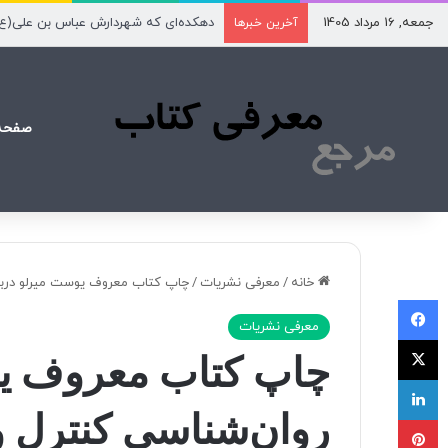
جمعه, 16 مرداد 1405
دهکده‌ای که شهردارش عباس بن علی(ع
آخرین خبرها
صفحه
خانه
/
معرفی نشریات
/
چاپ کتاب معروف یوست میرلو دربا
فیسبوک
معرفی نشریات
X
چاپ کتاب معروف یو
لینکداین
روان‌شناسی کنترل 
پینتریست