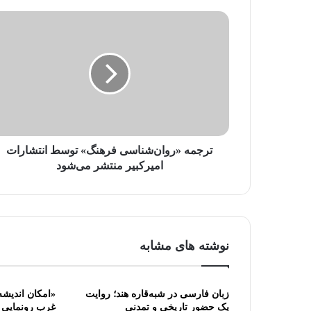
ل
خ
و
د
ر
ا
و
ا
ر
د
ترجمه «روان‌شناسی فرهنگ» توسط انتشارات
ک
امیرکبیر منتشر می‌شود
ن
ی
د
نوشته های مشابه
زبان فارسی در شبه‌قاره هند؛ روایت
یک حضور تاریخی و تمدنی
غرب رونمایی 