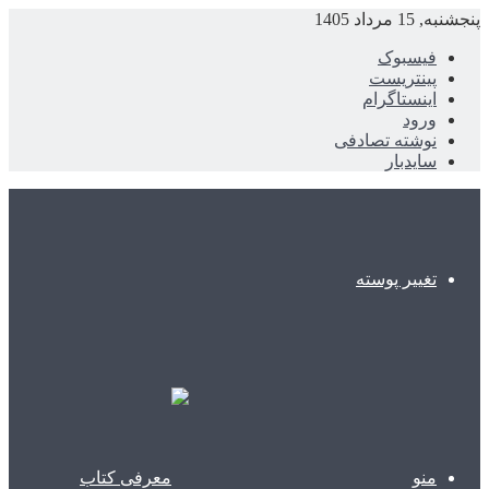
پنجشنبه, 15 مرداد 1405
فیسبوک
پینتریست
اینستاگرام
ورود
نوشته تصادفی
سایدبار
تغییر پوسته
منو