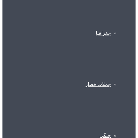
جغرافیا
جملات قصار
جنگی