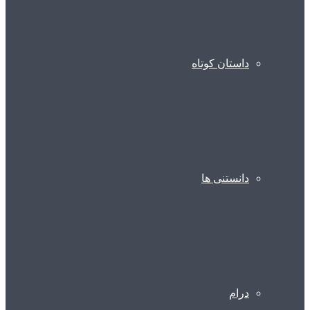
داستان کوتاه
دانستنی ها
درام