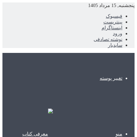
پنجشنبه, 15 مرداد 1405
فیسبوک
پینتریست
اینستاگرام
ورود
نوشته تصادفی
سایدبار
تغییر پوسته
منو