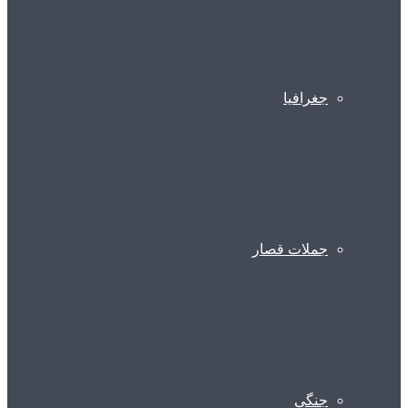
جغرافیا
جملات قصار
جنگی