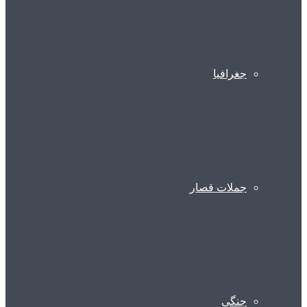
جغرافیا
جملات قصار
جنگی