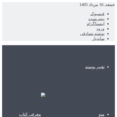
جمعه, 16 مرداد 1405
فیسبوک
پینتریست
اینستاگرام
ورود
نوشته تصادفی
سایدبار
تغییر پوسته
منو