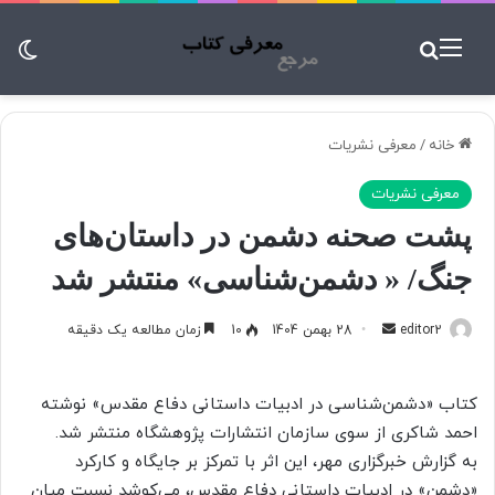
منو
جستجو برای
تغ
خانه
/
معرفی نشریات
معرفی نشریات
پشت صحنه دشمن در داستان‌های
جنگ/ « دشمن‌شناسی» منتشر شد
editor2
ا
28 بهمن 1404
10
زمان مطالعه یک دقیقه
ر
س
کتاب «دشمن‌شناسی در ادبیات داستانی دفاع مقدس» نوشته
ا
احمد شاکری از سوی سازمان انتشارات پژوهشگاه منتشر شد.
ل
به گزارش خبرگزاری مهر، این اثر با تمرکز بر جایگاه و کارکرد
ب
«دشمن» در ادبیات داستانی دفاع مقدس، می‌کوشد نسبت میان
ه