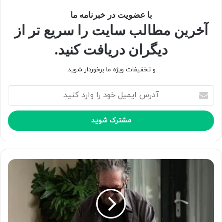
با عضویت در خبرنامه ما
آخرین مطالب سایت را سریع تر از
دیگران دریافت کنید.
و تخفیفات ویژه ما برخوردار شوید.
آ
د
ر
س
ا
ی
م
ی
ل
خ
و
د
ر