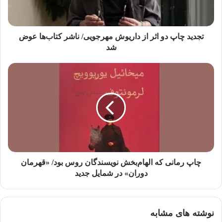
ا
و
ا
ر
تجدید چاپ دو اثر از داریوش مهرجویی/ ناشر کتاب‌ها عوض
د
شد
ک
ن
ی
د
چاپ رمانی که الهام‌بخش نویسندگان روس بود/ «قهرمان
دوران» در شمایل جدید
نوشته های مشابه