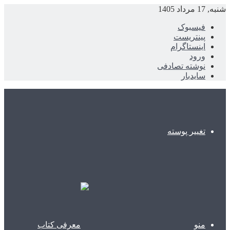
شنبه, 17 مرداد 1405
فیسبوک
پینتریست
اینستاگرام
ورود
نوشته تصادفی
سایدبار
تغییر پوسته
منو