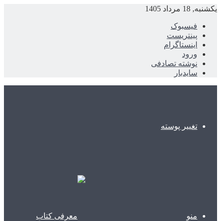
یکشنبه, 18 مرداد 1405
فیسبوک
پینتریست
اینستاگرام
ورود
نوشته تصادفی
سایدبار
تغییر پوسته
منو