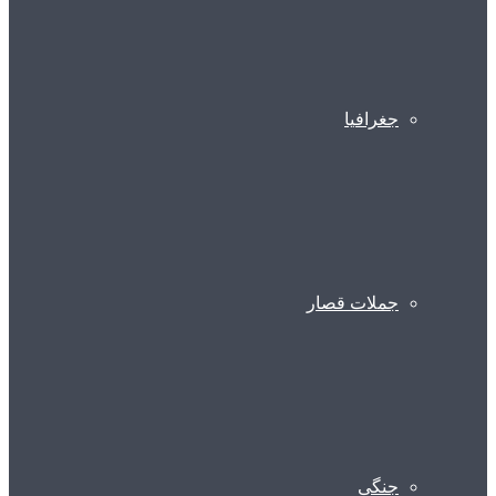
جغرافیا
جملات قصار
جنگی