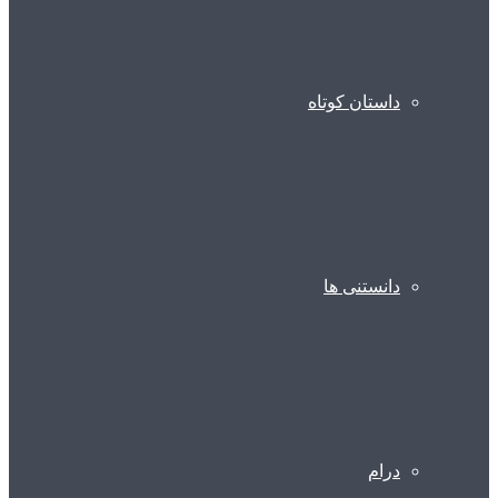
داستان کوتاه
دانستنی ها
درام