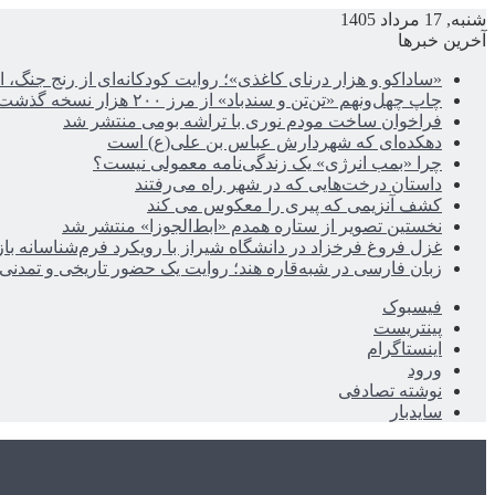
شنبه, 17 مرداد 1405
آخرین خبرها
«ساداکو و هزار درنای کاغذی»؛ روایت کودکانه‌ای از رنج جنگ، ا
چاپ چهل‌ونهم «تن‌تن و سندباد» از مرز ۲۰۰ هزار نسخه گذشت
فراخوان ساخت مودم نوری با تراشه بومی منتشر شد
دهکده‌ای که شهردارش عباس بن علی(ع) است
چرا «بمب انرژی» یک زندگی‌نامه معمولی نیست؟
داستان درخت‌هایی که در شهر راه می‌رفتند
کشف آنزیمی که پیری را معکوس می کند
نخستین تصویر از ستاره همدم «ابط‌الجوزا» منتشر شد
غزل فروغ فرخزاد در دانشگاه شیراز با رویکرد فرم‌شناسانه با
زبان فارسی در شبه‌قاره هند؛ روایت یک حضور تاریخی و تمدنی
فیسبوک
پینتریست
اینستاگرام
ورود
نوشته تصادفی
سایدبار