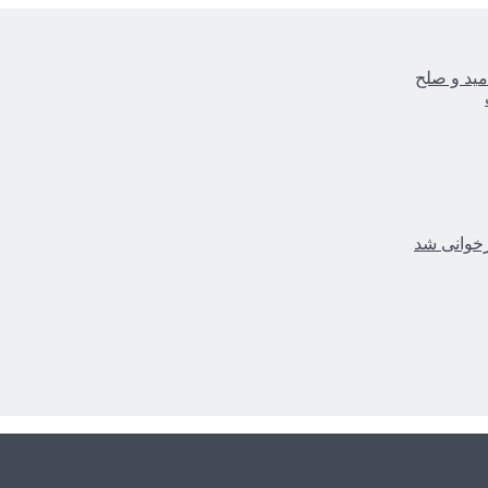
مید و صلح
زخوانی شد