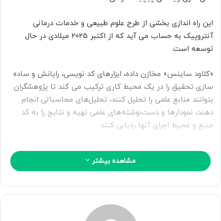
ا
ی
این راه اندازی بخشی از طرح علوم طبیعی و خدمات درمانی
م
آنتروپیک به حساب می آید که از اکتبر ۲۰۲۵ میلادی در حال
ی
توسعه است.
ل
«کلاود ساینس» مخازن داده، ابزارهای کد نویسی، رایانش و ساده
سازی تحقیق را در یک محیط کاری ترکیب می کند تا پژوهشگران
بتوانند منابع علمی را تحلیل کنند، تحلیل‌های محاسباتی انجام
دهند، نمودارها و دست‌نوشته‌های علمی تهیه و نتایج را به کد
منبع و محیط اجرای آنها ردیابی کنند.
این ابزار با بیش از ۶۰ مخزن علمی از پیش تعریف شده و می
مشاهده بیشتر
تواند مقالات علمی مانند ساختارهای پروتئین سه بعدی، ردیابی
ژنوم و نمودارهای شیمی را ترسیم کند. «کلاود ساینس» روی مدل
های فعلی هوش مصنوعی این شرکت به همین نام فعال می شود
کهتحت ارزیابی‌های استاندارد و مسئولانه مقیاس‌پذیری و امنیت
زیستی این شرکت قرار گرفته‌اند.