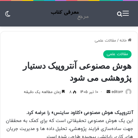
منو
جستجو برای
تغ
خانه
/
مقالات علمی
مقالات علمی
هوش مصنوعی آنتروپیک دستیار
پژوهشی می شود
editor2
ا
10 تیر 1405
8
زمان مطالعه یک دقیقه
ر
س
آنتروپیک هوش مصنوعی «کلاود ساینس» را عرضه کرد.
ا
این یک هوش مصنوعی تحقیقاتی است که برای کمک به محققان
ل
جهت ساده‌سازی فرایند پژوهشی، تحلیل داده ها و مدیریت جریان
ب
های کاری رایانشی پیچیده طراحی شده است.
ه