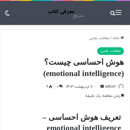
منو
جستجو برای
تغ
خانه
/
مقالات علمی
مقالات علمی
هوش احساسی چیست؟
(emotional intelligence)
editor2
ا
11 اردیبهشت 1403
0
9
ر
زمان مطالعه یک دقیقه
س
ا
ل
تعریف هوش احساسی –
ب
emotional intelligence
ه