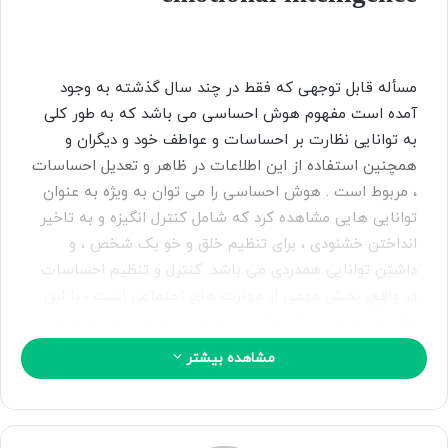
ا
ی
م
مسأله قابل توجهی که فقط در چند سال گذشته به وجود
ی
آمده است مفهوم هوش احساسی می باشد که به طور کلی
ل
به توانایی نظارت بر احساسات و عواطف خود و دیگران و
همچنین استفاده از این اطلاعات در ظاهر و تعدیل احساسات
، مربوط است . هوش احساسی را می توان به ویژه به عنوان
توانایی هایی مشاهده کرد که شامل کنترل انگیزه و به تاخیر
انداختن خشنودی ، برای تنظیم خلق و خو یک شخص ، و
داشتن توانایی همدردی می باشد. کنترل و تنظیم احساسات
در واقع، بخش مهمی از مهارت های اجتماعی است ، با این
حال، جنبه های دیگر، مانند ساختمان و هرم سرمایه اجتماعی
وجود دارند که به عنوان بخشی از مهارت های سیاسی بعدأ
مشاهده بیشتر
در مورد آنها بحث می کنیم .
کپی لینک
منبع: مهارتهای سیاسی در محل کار