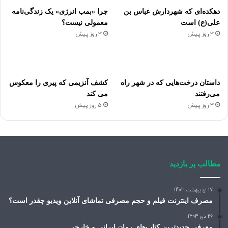
دهکده‌ای که شهردارش عباس بن
چرا «بمب انرژی» یک زندگی‌نامه
علی(ع) است
معمولی نیست؟
3 روز پیش
3 روز پیش
داستان درخت‌هایی که در شهر راه
کشف آنزیمی که پیری را معکوس
می‌رفتند
می کند
3 روز پیش
5 روز پیش
مطالب پر بازدید
17 اردیبهشت 1403
مصرف اینترنت فیلم و حجم مصرفی تماشای آنلاین ویدیو چقدر است؟
26 دی 1403
معرفی جدیدترین کتاب‌های رمان ایرانی و خارجی