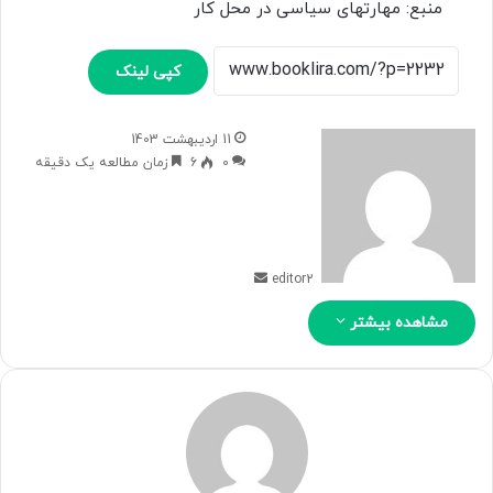
منبع: مهارتهای سیاسی در محل کار
کپی لینک
ا
11 اردیبهشت 1403
ر
0
6
زمان مطالعه یک دقیقه
س
ا
ل
ب
ه
editor2
ا
مشاهده بیشتر
ی
م
ی
ل