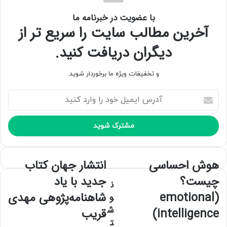
با عضویت در خبرنامه ما
آخرین مطالب سایت را سریع تر از
دیگران دریافت کنید.
و تخفیفات ویژه ما برخوردار شوید.
آ
د
ر
س
ا
ی
م
هوش احساسی
انتشار جهان کتاب
ی
چیست؟
جدید با یاد
ل
ن
خ
(emotional
شاهنامه‌پژوهی مهدی
و
و
ش
intelligence)
قریب
د
ت
ر