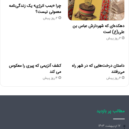
چرا «بمب انرژی» یک زندگی‌نامه
معمولی نیست؟
2 روز پیش
دهکده‌ای که شهردارش عباس بن
علی(ع) است
2 روز پیش
داستان درخت‌هایی که در شهر راه
کشف آنزیمی که پیری را معکوس
می‌رفتند
می کند
2 روز پیش
4 روز پیش
مطالب پر بازدید
17 اردیبهشت 1403