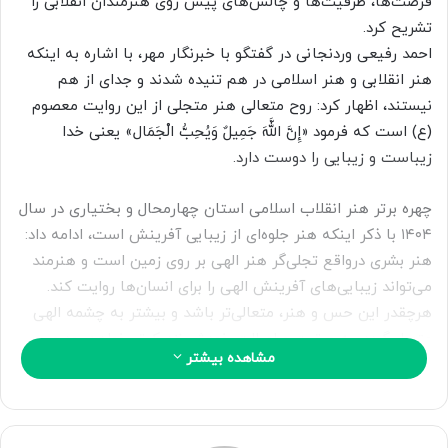
فرصت‌ها، ظرفیت‌ها و چالش‌های پیش روی هنرمندان انقلابی را
ا
تشریح کرد.
ی
احمد رفیعی وردنجانی در گفتگو با خبرنگار مهر، با اشاره به اینکه
م
هنر انقلابی و هنر اسلامی در هم تنیده شدند و جدای از هم
ی
نیستند، اظهار کرد: روح متعالی هنر متجلی از این روایت معصوم
ل
(ع) است که فرمود «إِنَّ اللَّهَ جَمِیلٌ وَیُحِبُّ الْجَمَال» یعنی خدا
زیباست و زیبایی را دوست دارد.
چهره برتر هنر انقلاب اسلامی استان چهارمحال و بختیاری در سال
۱۴۰۴ با ذکر اینکه هنر جلوه‌ای از زیبایی آفرینش است، ادامه داد:
هنر بشری درواقع تجلی‌گر هنر الهی بر روی زمین است و هنرمند
می‌تواند زیبایی‌های آفرینش الهی را برای انسان‌ها روایت کند.
هرچقدر این حس و هنر، متعالی‌تر باشد و بیشتر به چشمه الهی
متصل گردد، به مرتبت و اصالت خودش نزدیک‌تر خواهد بود و
مشاهده بیشتر
هنرمند انقلابی در این مسیر حرکت می‌کند.
رفیعی با تصریح اینکه هنرمند انقلابی بیش از سایرین به سمت
سرچشمه نور و هنر الهی سوق دارد، افزود: هرچقدر این وابستگی و