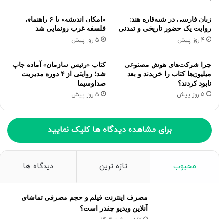
را در استان شاهد نیستیم.
زبان فارسی در شبه‌قاره هند؛
«امکان اندیشه» با ۶ راهنمای
روایت یک حضور تاریخی و تمدنی
فلسفه غرب رونمایی شد
رفیعی با انتقاد از روال شعر انقلابی در چهارمحال و بختیاری،
4 روز پیش
5 روز پیش
تصریح کرد: در برخی استان‌ها شاهدیم که شاعران نسبت به هنر
انقلابی و شعر انقلابی دغدغه دارند و لذا مضامین و موضوعات نو
چرا شرکت‌های هوش مصنوعی
کتاب «رئیس سازمان» آماده چاپ
وارد این حوزه می‌شود و آفرینش‌های ادبی بدیع و زیبا را شاهدیم
میلیون‌ها کتاب را خریدند و بعد
شد؛ روایتی از ۴ دوره مدیریت
نابود کردند؟
صداوسیما
اما بسیاری از شاعران استان ما در مسیر این رود جوشان و
5 روز پیش
5 روز پیش
خروشان قرار ندارند و ترجیح می‌دهند در فضای دیگری شعر بگویند.
این شاعر آئینی چهارمحال و بختیاری با اشاره به فعالیت محفل
برای مشاهده دیدگاه ها کلیک نمایید
شعر «زفرات» در استان که به شعر انقلابی می‌پردازد، گفت: این
محفل شاعران استان در سال‌های اخیر بسیار خوب کار کرده اما تا
رسیدن به افق ترسیم شده هنوز راه زیادی باید برود چرا که از
محبوب
تازه ترین
دیدگاه ها
سوی شاعران استان بی‌مهری‌هایی صورت گرفته و آنچنان که
شایسته است استقبال نکردند.
مصرف اینترنت فیلم و حجم مصرفی تماشای
آنلاین ویدیو چقدر است؟
رفیعی ادامه داد: اکتفا به یک محفل شاعران در شهرکرد برای