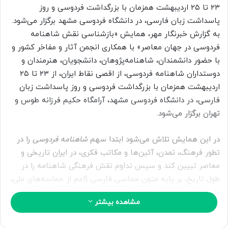
ب
۲۳ تا ۲۵ اردیبهشت همزمان با بزرگداشت فردوسی و روز
ه
پاسداشت زبان فارسی، در دانشگاه فردوسی مشهد برگزار می‌شود.
ا
به گزارش خبرنگار مهر، همایش «بازشناسی نقش شاهنامه
ی
فردوسی در جهان معاصر» با همکاری انجمن آثار و مفاخر کشور و
م
با حضور دانشمندان، شاهنامه‌پژوهان، دانشجویان، هنرمندان و
ی
دوستداران شاهنامه فردوسی، از اقصی نقاط ایران، از ۲۳ تا ۲۵
ل
اردیبهشت همزمان با بزرگداشت فردوسی و روز پاسداشت زبان
فارسی، در دانشگاه فردوسی مشهد، آرامگاه حکیم فرزانه طوس و
تهران برگزار می‌شود.
در این همایش تلاش می‌شود ابتدا سهم
شاهنامه فردوسی
را در
تطور فرهنگ، تمدن، آئین‌ها و مکاتب فکری، در ایران تاریخی و
معاصر تبیین کند و سپس تداوم نقش فرهنگی شاهنامه را در
طول تاریخ، بر پایه متون حماسی فارسی (اعم از حماسه‌های ملی،
تاریخی، دینی و حماسه‌های عامیانه) و نسبت انواع هنرها
مشاهده بیشتر
(معماری، موسیقی، نقاشی، خوشنویسی، هنرهای تجسمی، سینما
و نمایش) را با جایگاه فرهنگی حماسه محل مداقۀ پژوهشگران قرار