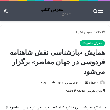
منو
جستجو برای
تغ
خانه
/
معرفی نشریات
معرفی نشریات
همایش «بازشناسی نقش شاهنامه
فردوسی در جهان معاصر» برگزار
می‌شود
editor2
ا
19 فروردین 1404
0
4
ر
زمان تقریبی مطالعه 4 دقیقه
س
ا
ل
همایش «بازشناسی نقش شاهنامه فردوسی در جهان معاصر» از