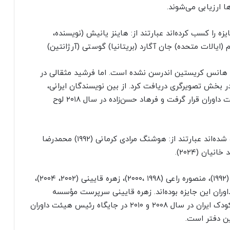
ا ارزیابی می‌شوند.
زه را کسب کرده‌اند عبارتند از: هاینز یانیش (نویسنده،
(ایالات متحده) جان آگارد (بریتانیا) گوستی (آرژانتین)
زه هانس کریستین اندرسن نشده است. اما فرشید مثقالی در
یزه را در بخش تصویرگری دریافت کرد. از بین نویسندگان ایرانی،
هوشنگ مرادی کرمانی در سال ۱۹۹۲ مورد تشویق هیئت داوران قرار گرفت و فرهاد حسن‌زاده در سال ۲۰۱۸ لوح
برخی از نویسندگان ایرانی که نامزد دریافت این جایزه شده‌اند عبارتند از: هوشنگ مرادی کرمانی (۱۹۹۲) محمدرضا
توران میرهادی (۱۹۷۶،۱۹۷۸، ۱۹۸۶،۱۹۸۸)، ثریا قزل ایاغ (۱۹۹۲)، منصوره راعی (۱۹۹۸ ،۲۰۰۰)، زهره قایینی (۲۰۰۲، ۲۰۰۴)،
حر ترهنده (۲۰۱۲) عضو هیئت داوران این جایزه بوده‌اند. زهره قایینی سرپرست مؤسسه
پژوهشی تاریخ ادبیات کودکان و عضو شورای کتاب کودک ایران در سال ۲۰۰۸ و ۲۰۱۰ در جایگاه رئیس هیئت داوران
ین دفتر است.