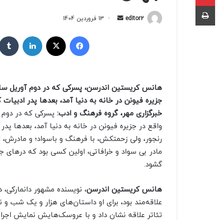
چاپ
editor2
ا
13 فروردین 1404
ر
فیسبوک
X
لینکداین
س
ا
ل
ب
ه
جزیره فیونن در خانه به دنیا آمد، بعدها پدر ادبیات
ا
خبرگزاری مهر،
گروه فرهنگ و ادب:
ی
م
واقع در جزیره فیونن در خانه به دنیا آمد، بعدها 
ی
رنجور، ولی زحمتکش، با فرهنگ و باسواد؛ و مادرش، 
ل
مادر بی سواد و خرافاتی، اولین کسی بود که درهای
گشود.
هانس کریستین اندرسن
، نویسنده مشهور دانمارکی، د
علاقه‌مند بود، برای او داستان‌های هزار و یک شب و 
تئاتر علاقه نشان داد و با عروسک‌هایش نمایش اجرا م