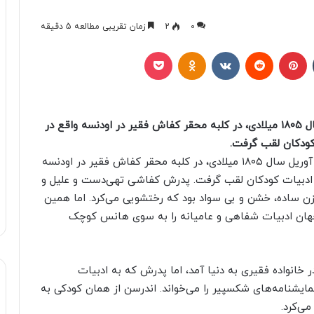
0
2
زمان تقریبی مطالعه 5 دقیقه
تامبلر
پینتریست
Reddit
VKontakte
Odnoklassniki
پاکت
هانس کریستین اندرسن، پسرکی که در دوم آوریل سال ۱۸۰۵ میلادی، در کلبه محقر کفاش فقیر در اودنسه واقع در
 کودکان لقب گرفت.
پسرکی که در دوم آوریل سال ۱۸۰۵ میلادی، در کلبه محقر کفاش فقیر در اودنسه
پدر ادبیات کودکان لقب گرفت. پدرش کفاشی تهی‌دست و علیل و
زن ساده، خشن و بی سواد بود که رختشویی می‌کرد. اما همین
 جهان ادبیات شفاهی و عامیانه را به سوی هانس کوچک
ر خانواده فقیری به دنیا آمد، اما پدرش که به ادبیات
نمایشنامه‌های شکسپیر را می‌خواند. اندرسن از همان کودکی به
ی‌کرد.