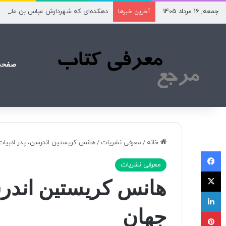
جمعه, 16 مرداد 1405
دهکده‌ای که شهردارش عباس بن علی(ع
آخرین خبرها
صفحه
خانه
/
معرفی نشریات
/
هانس کریستین اندرسن، پدر ادبیا
فیسبوک
معرفی نشریات
X
هانس کریستین اندرس
لینکداین
جهان
پینتریست