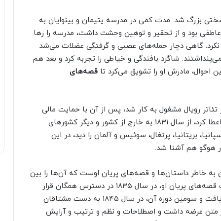
 و با فقر و سختی بزرگ شد. مدت کمی در مدرسه یتیمان و بینوایان به
طفی بود و از تحقیر و توهین وحشت داشت، مدرسه را رها
 نکرد. گاهی دچار حمله‌های عصبی و گرفتگی عضلات می‌شد
‌پنداشتند. شاگرد بافندگی و خیاطی را تجربه کرد و بعد هم
ن احوال، مادرش او را تشویق می‌کرد تا
قصه‌های
در تئاتر رویال مشغول به کار شد، پس از آن با حمایت مالی
پادشاه فردریک ششم که یک مقرری مسافرتی به او اعطا کرد، از سال ۱۸۳۱ به خارج از کشور و دیگر کشورهای
پانیا، بریتانیا، پرتغال، سوئیس و آلمان را دید، در این
ور هوگو هم آشنا شد.
ه خاطر داستان‌ها و قصه‌های پریان اوست که آن‌ها را بین
سال‌های ۱۸۳۵ و ۱۸۷۲ نوشته است. اولین دوره کتاب قصه‌های پریان او، در سال ۱۸۳۵ در دسترس همگان قرار
گرفت. دومین دوره آن، در سال‌های ۴۲-۱۸۳۸ انتشار یافت و سومین دوره آن، در سال ۱۸۴۵ به دست مشتاقان
ر متن عرضه داشت و اصطلاحات و نظم و ترتیب و آرایش