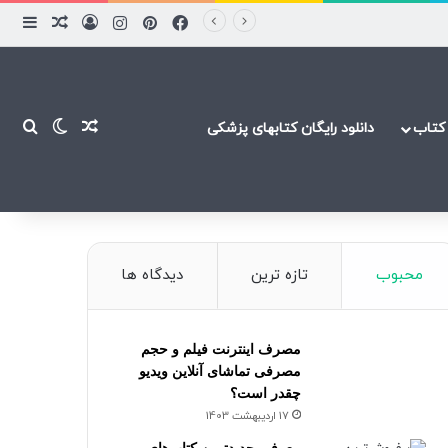
فیسبوک
پینتریست
اینستاگرام
ورود
ساید
نوشته ت
نوشته تصاد
تغییر پ
جست
کتاب
دانلود رایگان کتابهای پزشکی
محبوب
تازه ترین
دیدگاه ها
مصرف اینترنت فیلم و حجم
مصرفی تماشای آنلاین ویدیو
چقدر است؟
17 اردیبهشت 1403