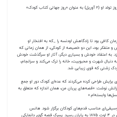
همچنین به پاس خدمات اندرسن به ادبیات کودک، روز تولد او (۲ آوریل) به عنوان «روز جهانی کتاب کودک»
ن کافی بود تا زادگاهش اودنسه را _که به افتخار او
 و متفکر بود، این دو خصیصه از کودکی، از همان زمانی که
ه زد. به اعتقاد خودش و بسیاری دیگر، آثار او سرگذشت خودش
دنبال شهرت و محبوبیت، خانه را ترک می‌کند و سرانجام،
ردک زشتی که قوی زیبایی شد.
 برایش طراحی کرده می‌کردند که عده‌ای کودک دور او جمع
راتش نوشت: «قصه‌های پریان من، همان اندازه که متعلق به
ل‌ها وابسته‌ام.»
وسیقی‌ای مناسب قدم‌های کودکان برگزار شود. هانس
کریستین اندرسن هرگز ازدواج نکرد، و قصه زندگی اش در ۴ اوت ۱۸۷۵ به پایان رسید. پسرک قصه گوی دانمارکی