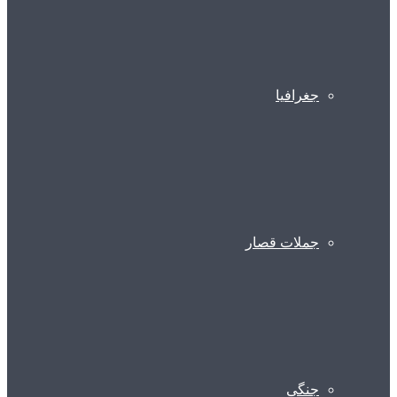
جغرافیا
جملات قصار
جنگی