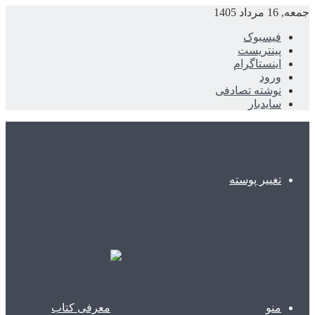
جمعه, 16 مرداد 1405
فیسبوک
پینتریست
اینستاگرام
ورود
نوشته تصادفی
سایدبار
تغییر پوسته
منو