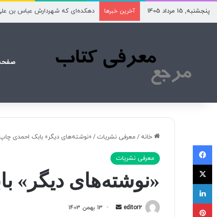
پنجشنبه, 15 مرداد 1405
دهکده‌ای که شهردارش عباس بن عل
آخرین خبرها
صفحه
خانه
/
معرفی نشریات
/
«نوشته‌های دیگر» بابک احمدی چاپ
فیسبوک
معرفی نشریات
X
«نوشته‌های دیگر» ب
لینکداین
پینتریست
editor2
ا
13 بهمن 1403