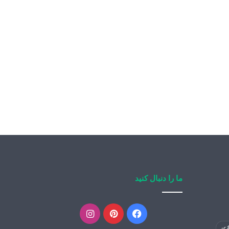
ما را دنبال کنید
فیسبوک
پینتریست
اینستاگرام
زی