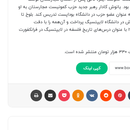
بود. یانوش کادار رهبر جدید حزب کمونیست مجارستان به او
دد و همچنان به عنوان عضو حزب در دانشگاه بوداپست تدریس کند. بلوخ تا
 در دانشگاه لایپتسیگ پرداخت و آن‌همه را با دقت
بازنویسی و کامل کرد. متن آن درس‌ها از ۱۹۶۴ تا ۱۹۷۷ با عنوان درس‌های تاریخ فلسفه در لایپتسیگ در فرانکفورت
کپی لینک
تامبلر
پینتریست
Reddit
VKontakte
Odnoklassniki
پاکت
اشتراک با ایمیل
چاپ