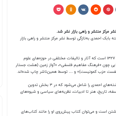
تامبلر
پینتریست
Reddit
VKontakte
Odnoklassniki
پاکت
 مرکز منتشر و راهی بازار نشر شد.
 بابک احمدی به‌تازگی توسط نشر مرکز منتشر و راهی بازار
بابک احمدی، نویسنده، مترجم و پژوهشگر متولد سال ۱۳۲۷ است که آثار و تالیفات مختلفی در حوزه‌های علوم
هایی چون «فرهنگ مفاهیم فلسفی»، «آواز زمین (هشت جستار
انیفست حزب کمونیست)» و … توسط همین‌ناشر چاپ شده‌اند.
کتاب «نوشته‌های دیگر» هم تعدادی از مقالات و نوشته‌های احمدی را شامل می‌شود که در ۳ بخش تدوین
لسفه، تاریخ، هنر تا ادبیات، نظریه‌های سیاسی و شیوه‌های
شتن است و می‌توان کتاب پیش‌روی او را مانند کتاب‌های