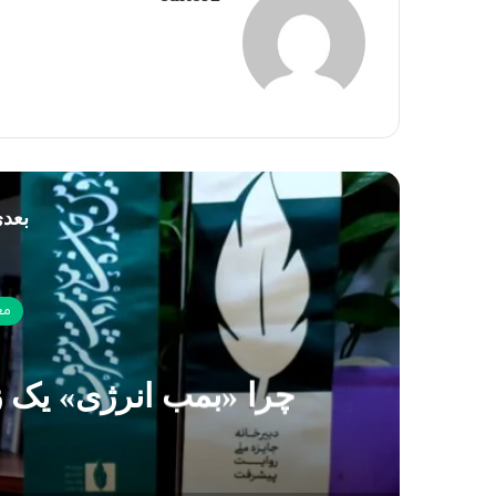
بعدی
مع
چرا «بمب انرژی» یک 