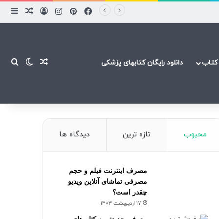
فیسبوک
پینتریست
اینستاگرام
ورود
ساید
نوشته ت
نوشته تصاد
تغییر پ
جست
کتاب
دانلود رایگان کتابهای پزشکی
محبوب
تازه ترین
دیدگاه ها
مصرف اینترنت فیلم و حجم
مصرفی تماشای آنلاین ویدیو
چقدر است؟
17 اردیبهشت 1403