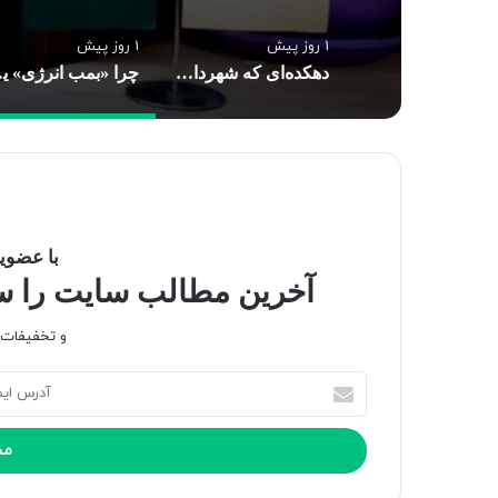
1 روز پیش
1 روز پیش
دهکده‌ای که شهردارش عباس بن علی(ع) است
چرا «بمب
با عضویت
آخرین مطالب سایت را سری
و تخفیفات و
آ
د
ر
س
ا