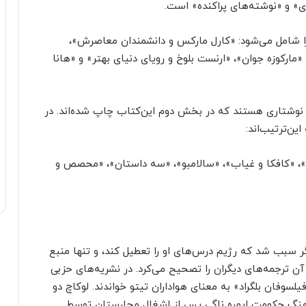
» و «نوشته‌های پراکنده» است.
 مقاله با این‌عناوین را شامل می‌شود: «کارل مارکس و دانشمندان معاصرش»،
ارکوزه جوان»، «ارنست بلوخ و رویای دنیای بهتر» و «هانا
 نوشتاری هستند که در بخش دوم این‌کتاب چاپ شده‌اند. در
ید»، «کافکا و غیاب»، «سالامبو»، «سه داستان»، «محصص و
 سبب شد که رژیم درس‌های او را تعطیل کند، و تنها منبع
آن ترجمه‌های دیگران را تصحیح می‌کرد. در نشریه‌های حزبی
فیلسوفان بلگراد» به معنای هواداران تیتو خواندند. لوکاچ دو
 فرهنگ حکومت ایمره ناگی پس از اشغال مجارستان توسط