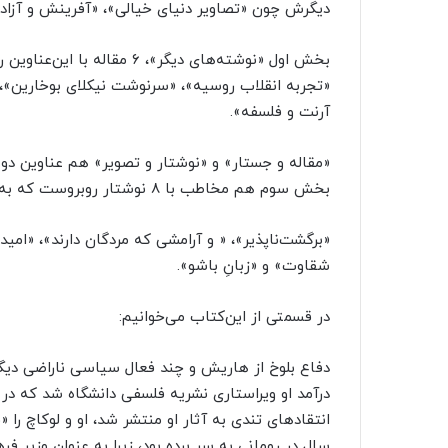
دیگرش چون «تصاویر دنیای خیالی»، «آفرینش و آزادی
بخش اول «نوشته‌های دیگر»، ۶
«تجربه انقلاب روسیه»، «سرنوشت نیکلای بوخارین»، «م
آرنت و فلسفه».
«مقاله و جستار» و «نوشتار و تصویر» هم عناوین دو
بخش سوم هم مخاطب با ۸ نوشتار روبروست که به این‌ترتیب‌اند:
«برگشت‌ناپذیر»، « و آرامشی که مردگان دارند»، «ام
شقاوت» و «زبانِ باشو».
در قسمتی از این‌کتاب می‌خوانیم:
دفاع بلوخ از هاریش و چند فعال سیاسی ناراضی دیگر
درآمد او ویراستاری نشریه فلسفی دانشگاه شد که در 
انتقادهای تندی به آثار او منتشر شد، او و لوکاچ را «
سال در رومانی به سر برده بود، زیرا به عنوان وزیر