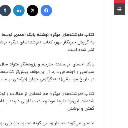
ر
چاپ
فیسبوک
X
لینکداین
س
ا
ل
ب
کتاب «نوشته‌های دیگر» نوشته بابک احمدی توسط نشر
ه
به گزارش خبرنگار مهر، کتاب «نوشته‌های دیگر» نوشته
ا
نشر شده است.
ی
م
ی
ل
سیاسی و اجتماعی دارد. از این‌مولف پیش‌تر کتاب‌
در تاریخ موسیقی)»، «دگرگونی جهان (درآمدی بر م
شده‌اند. این‌نوشتارها موضوعات متفاوتی دارند؛ از ف
گفتن و نوشتن.
احمدی می‌گوید جستارنویسی گونه محبوب او برای نو