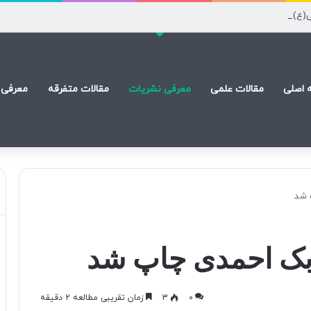
ی(ع) است
 اصلی
مقالات علمی
معرفی نشریات
مقالات متفرقه
معرفی 
 شد
ابک احمدی چاپ شد
0
3
زمان تقریبی مطالعه 2 دقیقه